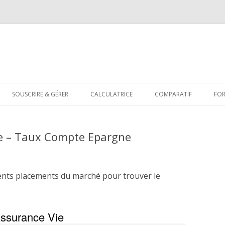
Aller
au
SOUSCRIRE & GÉRER
CALCULATRICE
COMPARATIF
FO
contenu
e – Taux Compte Epargne
ents placements du marché pour trouver le