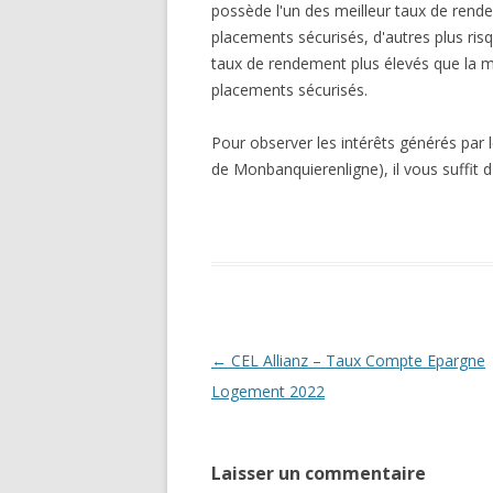
possède l'un des meilleur taux de rendem
placements sécurisés, d'autres plus ris
taux de rendement plus élevés que la 
placements sécurisés.
Pour observer les intérêts générés par 
de Monbanquierenligne), il vous suffit d'
Navigation
←
CEL Allianz – Taux Compte Epargne
des
Logement 2022
articles
Laisser un commentaire