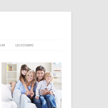
RUM
LES DOSSIERS
CEL
CODEVI
COMPTE À TERME
CSL
LDD
LEP