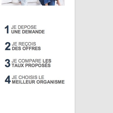
LIVRET A
PEA
PEL
SUPER LIVRET
PERP