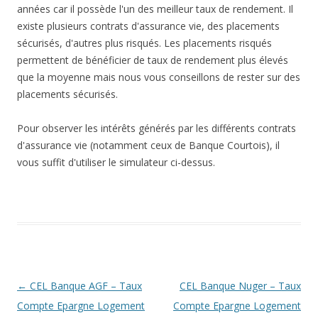
années car il possède l'un des meilleur taux de rendement. Il
existe plusieurs contrats d'assurance vie, des placements
sécurisés, d'autres plus risqués. Les placements risqués
permettent de bénéficier de taux de rendement plus élevés
que la moyenne mais nous vous conseillons de rester sur des
placements sécurisés.
Pour observer les intérêts générés par les différents contrats
d'assurance vie (notamment ceux de Banque Courtois), il
vous suffit d'utiliser le simulateur ci-dessus.
Navigation
←
CEL Banque AGF – Taux
CEL Banque Nuger – Taux
des
Compte Epargne Logement
Compte Epargne Logement