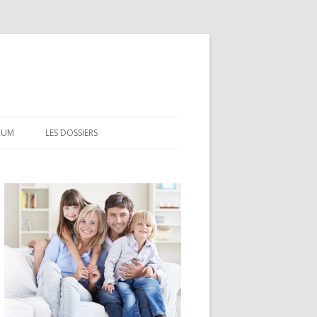
RUM
LES DOSSIERS
CEL
CODEVI
COMPTE À TERME
CSL
LDD
LEP