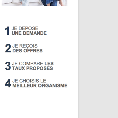
LIVRET A
PEA
PEL
SUPER LIVRET
PERP