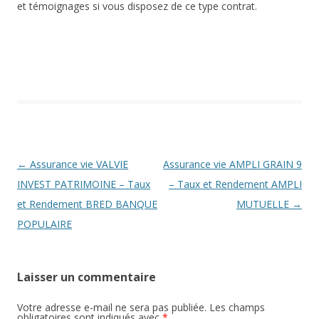
et témoignages si vous disposez de ce type contrat.
Navigation
←
Assurance vie VALVIE
Assurance vie AMPLI GRAIN 9
des
INVEST PATRIMOINE – Taux
– Taux et Rendement AMPLI
articles
et Rendement BRED BANQUE
MUTUELLE
→
POPULAIRE
Laisser un commentaire
Votre adresse e-mail ne sera pas publiée.
Les champs
obligatoires sont indiqués avec
*