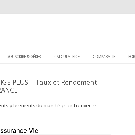
Aller
au
SOUSCRIRE & GÉRER
CALCULATRICE
COMPARATIF
FO
contenu
TIGE PLUS – Taux et Rendement
RANCE
ents placements du marché pour trouver le