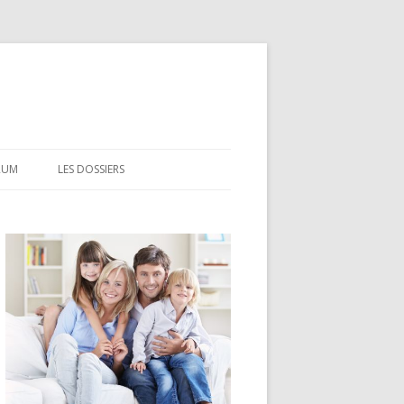
RUM
LES DOSSIERS
CEL
CODEVI
COMPTE À TERME
CSL
LDD
LEP