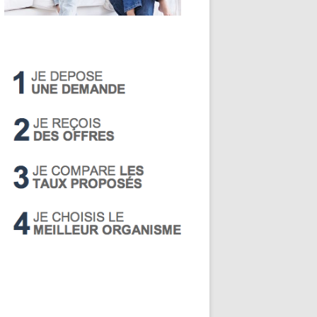
LIVRET A
PEA
PEL
SUPER LIVRET
PERP