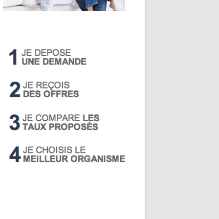
LIVRET A
PEA
PEL
SUPER LIVRET
PERP