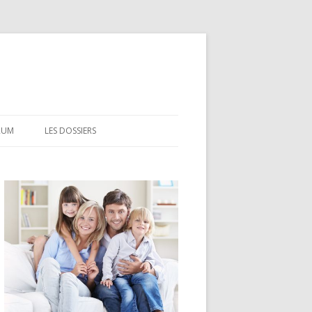
RUM
LES DOSSIERS
CEL
CODEVI
COMPTE À TERME
CSL
LDD
LEP