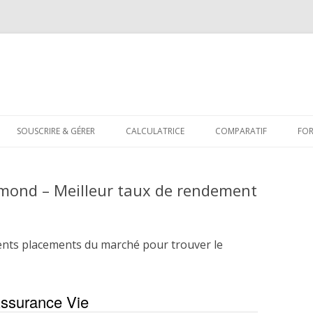
Aller
au
SOUSCRIRE & GÉRER
CALCULATRICE
COMPARATIF
FO
contenu
amond – Meilleur taux de rendement
ents placements du marché pour trouver le