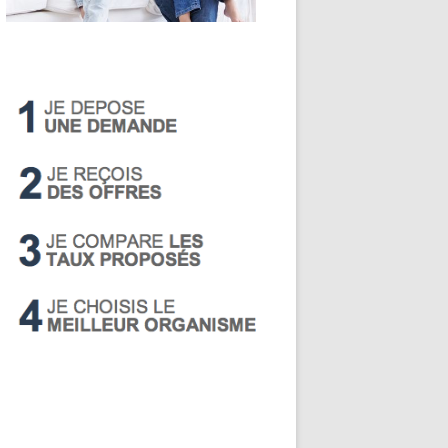
LIVRET A
PEA
PEL
SUPER LIVRET
PERP