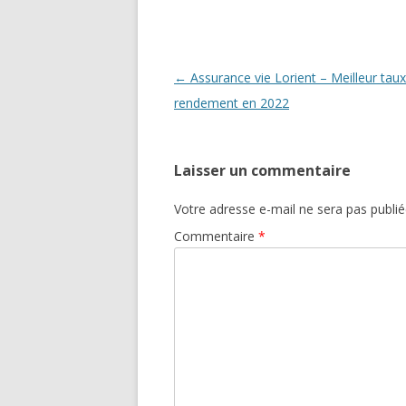
Navigation
←
Assurance vie Lorient – Meilleur tau
des
rendement en 2022
articles
Laisser un commentaire
Votre adresse e-mail ne sera pas publié
Commentaire
*