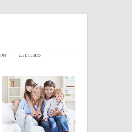
RUM
LES DOSSIERS
CEL
CODEVI
COMPTE À TERME
CSL
LDD
LEP