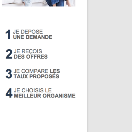
LIVRET A
PEA
PEL
SUPER LIVRET
PERP