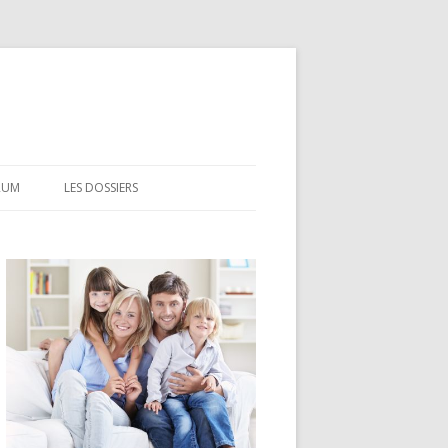
RUM
LES DOSSIERS
CEL
CODEVI
COMPTE À TERME
CSL
LDD
LEP