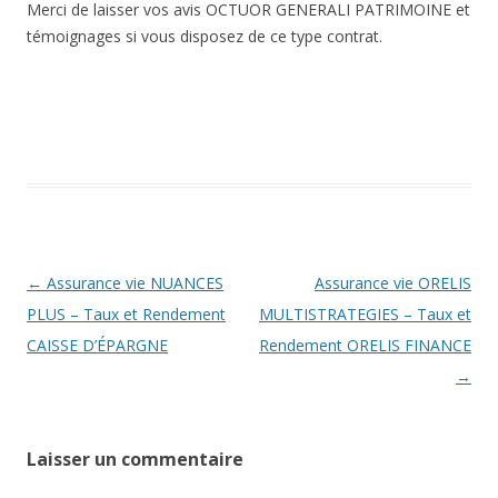
Merci de laisser vos avis OCTUOR GENERALI PATRIMOINE et
témoignages si vous disposez de ce type contrat.
Navigation
←
Assurance vie NUANCES
Assurance vie ORELIS
des
PLUS – Taux et Rendement
MULTISTRATEGIES – Taux et
articles
CAISSE D’ÉPARGNE
Rendement ORELIS FINANCE
→
Laisser un commentaire