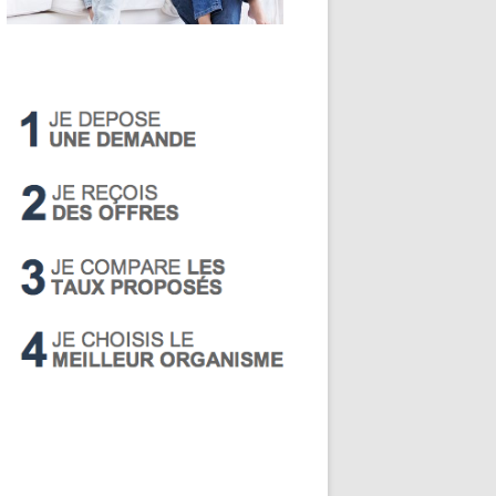
LIVRET A
PEA
PEL
SUPER LIVRET
PERP