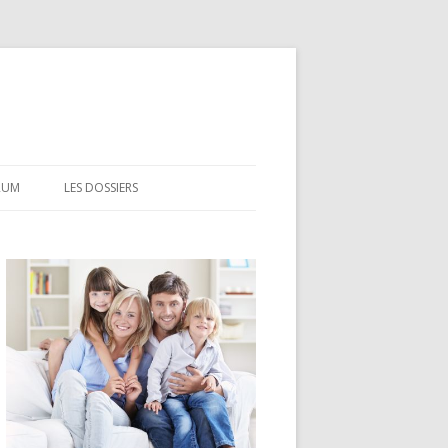
RUM
LES DOSSIERS
CEL
CODEVI
COMPTE À TERME
CSL
LDD
LEP