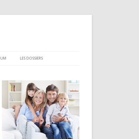
RUM
LES DOSSIERS
CEL
CODEVI
COMPTE À TERME
CSL
LDD
LEP