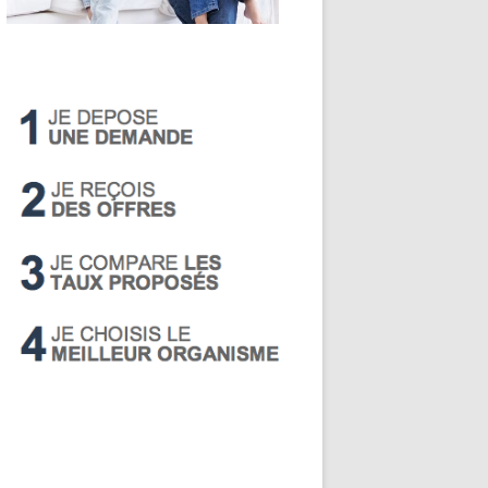
LIVRET A
PEA
PEL
SUPER LIVRET
PERP