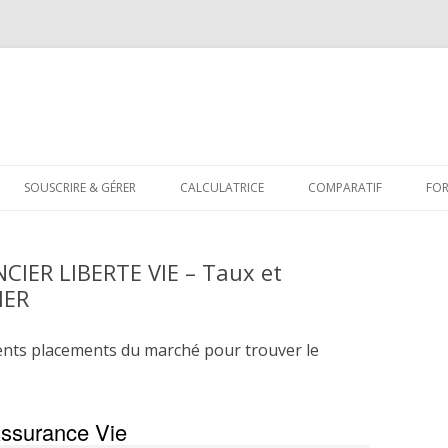
Aller
au
SOUSCRIRE & GÉRER
CALCULATRICE
COMPARATIF
FO
contenu
CIER LIBERTE VIE – Taux et
IER
ents placements du marché pour trouver le