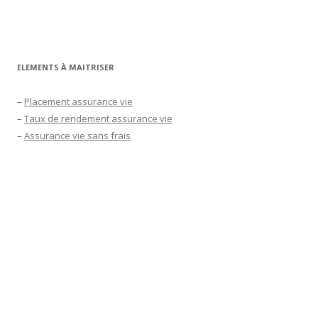
ELEMENTS À MAITRISER
–
Placement assurance vie
–
Taux de rendement assurance vie
–
Assurance vie sans frais
–
Fiscalité assurance vie
–
Taux assurance vie 2022
–
Meilleur placement financier 2022
–
Assurance vie en ligne
–
Rendement assurance vie 2022
–
Epargne retraite
–
Meilleur placement financier actuel long terme
–
Meilleur placement bancaire
–
Simulateur assurance vie
–
Simulation assurance vie