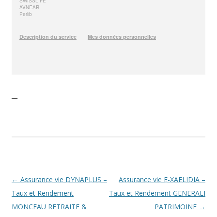
__
Navigation
←
Assurance vie DYNAPLUS –
Assurance vie E-XAELIDIA –
des
Taux et Rendement
Taux et Rendement GENERALI
articles
MONCEAU RETRAITE &
PATRIMOINE
→