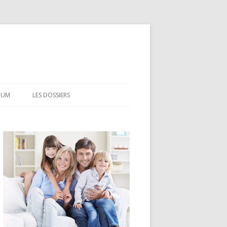
RUM
LES DOSSIERS
CEL
CODEVI
COMPTE À TERME
CSL
LDD
LEP