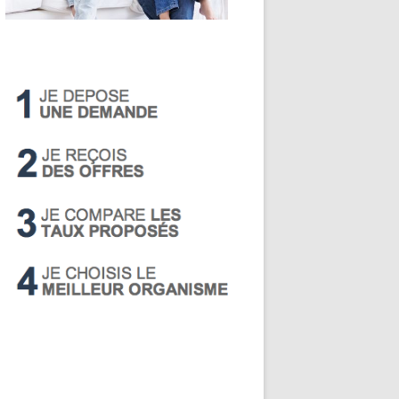
LIVRET A
PEA
PEL
SUPER LIVRET
PERP