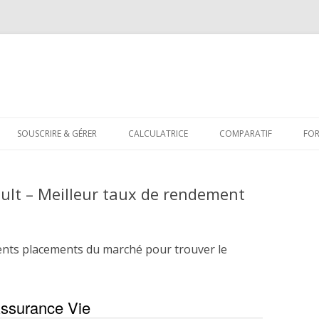
Aller
au
SOUSCRIRE & GÉRER
CALCULATRICE
COMPARATIF
FO
contenu
ault – Meilleur taux de rendement
ents placements du marché pour trouver le