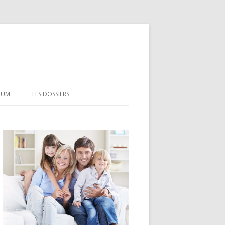
RUM
LES DOSSIERS
CEL
CODEVI
COMPTE À TERME
CSL
LDD
LEP