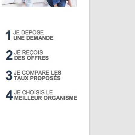
LIVRET A
PEA
PEL
SUPER LIVRET
PERP