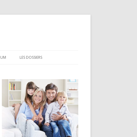
RUM
LES DOSSIERS
CEL
CODEVI
COMPTE À TERME
CSL
LDD
LEP