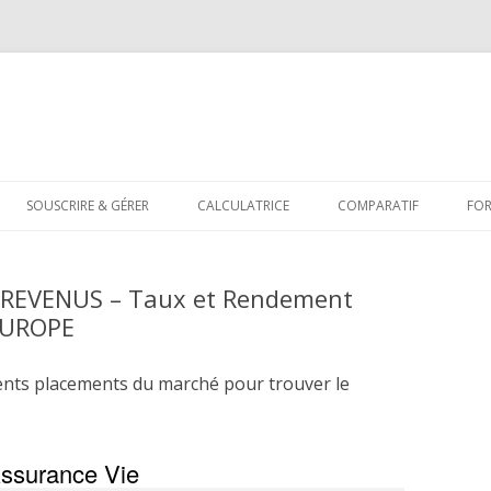
Aller
au
SOUSCRIRE & GÉRER
CALCULATRICE
COMPARATIF
FO
contenu
 REVENUS – Taux et Rendement
EUROPE
ents placements du marché pour trouver le