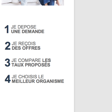
LIVRET A
PEA
PEL
SUPER LIVRET
PERP